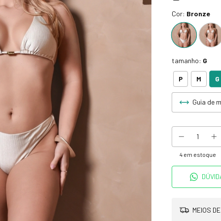
Cor:
Bronze
tamanho:
G
G
P
M
Guia de 
4
em estoque
DÚVID
MEIOS DE