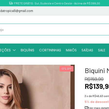
FRETE GRÁTIS: Sul, Sudeste e Centro Oeste - Acima de R$ 399,00
indatropicalli@gmail.com
EÇÕES
BIQUÍNIS
CORTININHAS
MAIÔS
SAÍDAS
SALE
Biquíni M
13
%
OFF
R$159,90
R$139,9
3
x de
R$46,63
sem
5% de descon
Ver mais detal