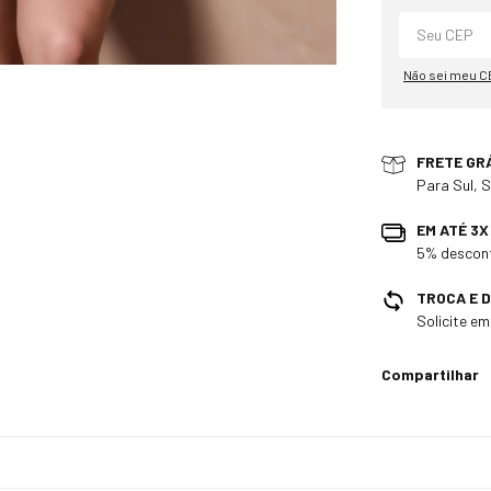
Não sei meu C
FRETE GR
Para Sul, 
EM ATÉ 3
5% descont
TROCA E 
Solicite e
Compartilhar