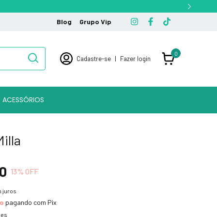
Blog
Grupo Vip
0
Cadastre-se
|
Fazer login
ACESSÓRIOS
illa
0
13
% OFF
 juros
to
pagando com Pix
hes