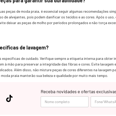
eças para garantir sua durabilidade?
suas peças de moda praia, é essencial seguir algumas recomendações sim
 uso de alvejantes, pois podem danificar os tecidos e as cores. Após o us
 Evite deixar as peças de molho por períodos prolongados e não torça e
ecíficas de lavagem?
s específicas de cuidado. Verifique sempre a etiqueta interna para obter 
à mão para preservar a integridade das fibras e cores. Evite lavagem e
elicados. Além disso, não misture peças de cores diferentes na lavagem p
e moda praia manterão sua beleza e qualidade por muito mais tempo.
Receba novidades e ofertas exclusiva