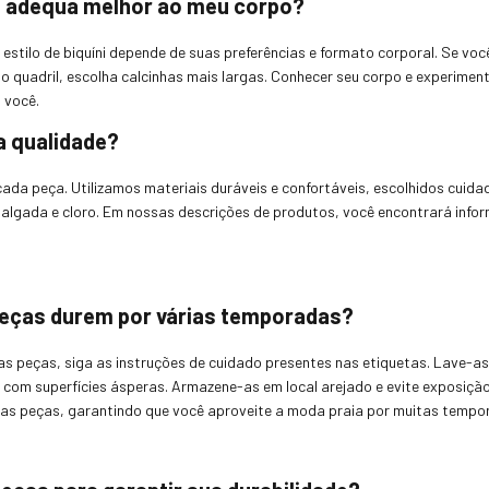
 se adequa melhor ao meu corpo?
 estilo de biquíni depende de suas preferências e formato corporal. Se voc
o quadril, escolha calcinhas mais largas. Conhecer seu corpo e experimenta
 você.
a qualidade?
ada peça. Utilizamos materiais duráveis e confortáveis, escolhidos cuida
salgada e cloro. Em nossas descrições de produtos, você encontrará inf
peças durem por várias temporadas?
uas peças, siga as instruções de cuidado presentes nas etiquetas. Lave-a
o com superfícies ásperas. Armazene-as em local arejado e evite exposiçã
das peças, garantindo que você aproveite a moda praia por muitas tempo