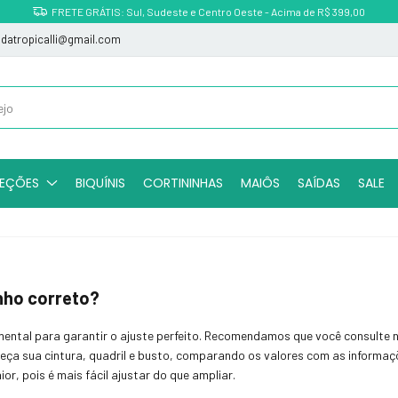
FRETE GRÁTIS: Sul, Sudeste e Centro Oeste - Acima de R$ 399,00
indatropicalli@gmail.com
EÇÕES
BIQUÍNIS
CORTININHAS
MAIÔS
SAÍDAS
SALE
nho correto?
ental para garantir o ajuste perfeito. Recomendamos que você consulte 
eça sua cintura, quadril e busto, comparando os valores com as informaçõ
r, pois é mais fácil ajustar do que ampliar.