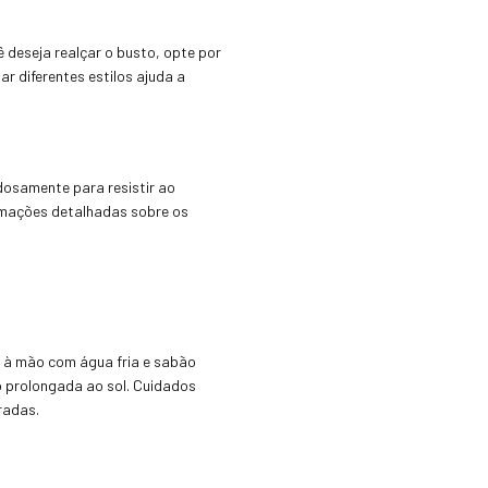
ê deseja realçar o busto, opte por
r diferentes estilos ajuda a
dosamente para resistir ao
ormações detalhadas sobre os
s à mão com água fria e sabão
o prolongada ao sol. Cuidados
radas.