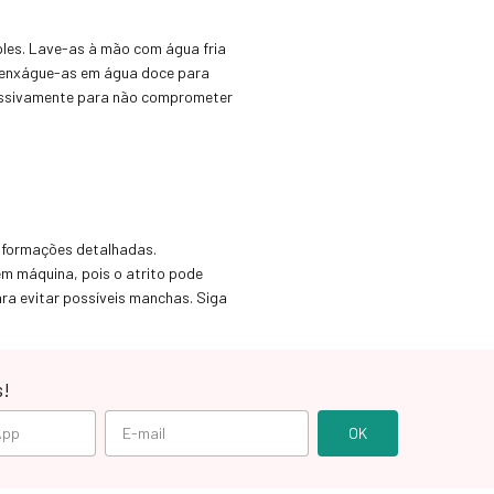
ples. Lave-as à mão com água fria
o, enxágue-as em água doce para
xcessivamente para não comprometer
informações detalhadas.
m máquina, pois o atrito pode
ara evitar possíveis manchas. Siga
s!