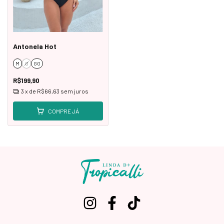
Antonela Hot
M
G
GG
R$199,90
3
x de
R$66,63
sem juros
COMPRE JÁ