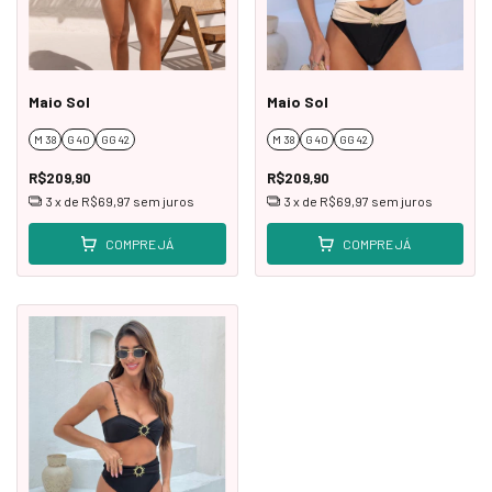
Maio Sol
Maio Sol
M 38
G 40
GG 42
M 38
G 40
GG 42
R$209,90
R$209,90
3
x de
R$69,97
sem juros
3
x de
R$69,97
sem juros
COMPRE JÁ
COMPRE JÁ