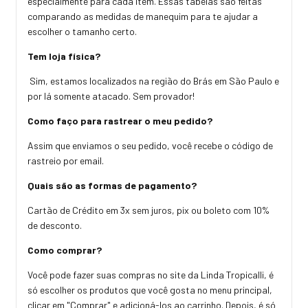
especialmente para cada item. Essas tabelas são feitas
comparando as medidas de manequim para te ajudar a
escolher o tamanho certo.
Tem loja física?
Sim, estamos localizados na região do Brás em São Paulo e
por lá somente atacado. Sem provador!
Como faço para rastrear o meu pedido?
Assim que enviamos o seu pedido, você recebe o código de
rastreio por email.
Quais são as formas de pagamento?
Cartão de Crédito em 3x sem juros, pix ou boleto com 10%
de desconto.
Como comprar?
Você pode fazer suas compras no site da Linda Tropicalli, é
só escolher os produtos que você gosta no menu principal,
clicar em "Comprar" e adicioná-los ao carrinho. Depois, é só