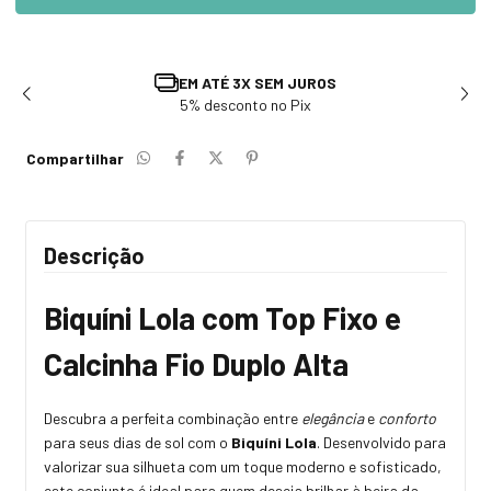
TROCA E DEVOLUÇÃO
Solicite em até 7 dias após recebimento
Compartilhar
Descrição
Biquíni Lola com Top Fixo e
Calcinha Fio Duplo Alta
Descubra a perfeita combinação entre
elegância
e
conforto
para seus dias de sol com o
Biquíni Lola
. Desenvolvido para
valorizar sua silhueta com um toque moderno e sofisticado,
este conjunto é ideal para quem deseja brilhar à beira da