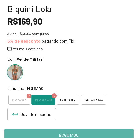
Biquini Lola
R$169,90
3
x de
R$56,63
sem juros
5% de desconto
pagando com Pix
Ver mais detalhes
Cor:
Verde Militar
tamanho:
M 38/40
M 38/40
P 36/38
G 40/42
GG 42/44
Guia de medidas