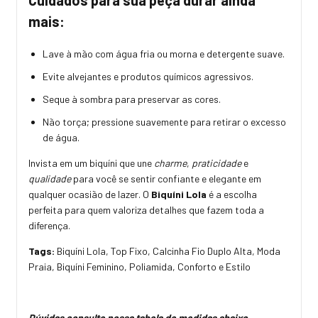
Cuidados para sua peça durar ainda
mais:
Lave à mão com água fria ou morna e detergente suave.
Evite alvejantes e produtos químicos agressivos.
Seque à sombra para preservar as cores.
Não torça; pressione suavemente para retirar o excesso
de água.
Invista em um biquíni que une
charme
,
praticidade
e
qualidade
para você se sentir confiante e elegante em
qualquer ocasião de lazer. O
Biquíni Lola
é a escolha
perfeita para quem valoriza detalhes que fazem toda a
diferença.
Tags:
Biquíni Lola, Top Fixo, Calcinha Fio Duplo Alta, Moda
Praia, Biquíni Feminino, Poliamida, Conforto e Estilo
Dúvidas consulte nossa tabela de medidas abaixo.