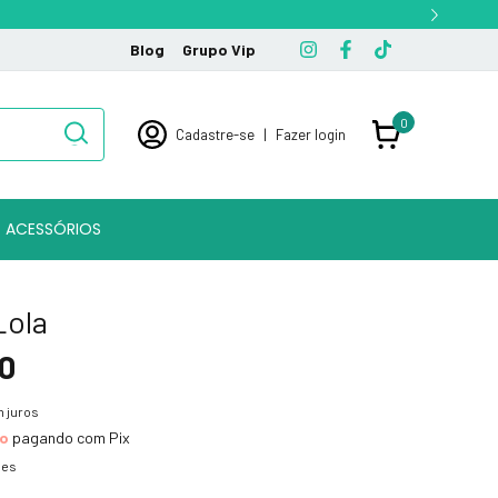
Blog
Grupo Vip
0
Cadastre-se
|
Fazer login
ACESSÓRIOS
Lola
0
 juros
to
pagando com Pix
hes