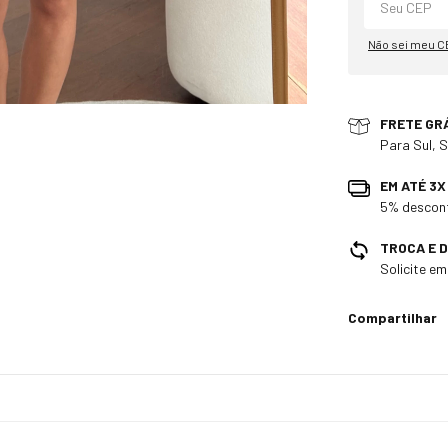
Não sei meu C
FRETE GR
Para Sul, 
EM ATÉ 3
5% descont
TROCA E 
Solicite e
Compartilhar