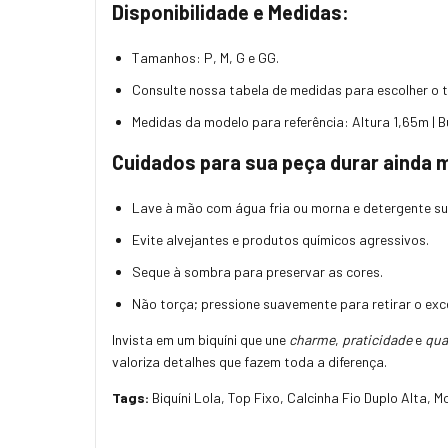
Disponibilidade e Medidas:
Tamanhos: P, M, G e GG.
Consulte nossa tabela de medidas para escolher o 
Medidas da modelo para referência: Altura 1,65m | Bu
Cuidados para sua peça durar ainda 
Lave à mão com água fria ou morna e detergente su
Evite alvejantes e produtos químicos agressivos.
Seque à sombra para preservar as cores.
Não torça; pressione suavemente para retirar o exc
Invista em um biquíni que une
charme
,
praticidade
e
qua
valoriza detalhes que fazem toda a diferença.
Tags:
Biquíni Lola, Top Fixo, Calcinha Fio Duplo Alta, M