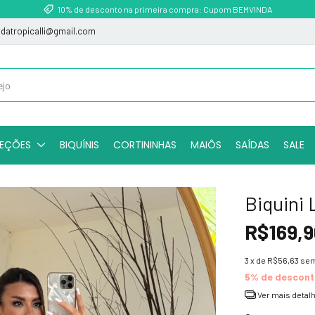
10% de desconto na primeira compra: Cupom BEMVINDA
indatropicalli@gmail.com
EÇÕES
BIQUÍNIS
CORTININHAS
MAIÔS
SAÍDAS
SALE
Biquini 
R$169,9
3
x de
R$56,63
sem
5% de descon
Ver mais detal