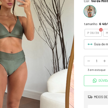
Cor:
Verde Mili
tamanho:
G 40
P 36/38
M
Guia de 
3
em estoque
DÚVID
MEIOS DE