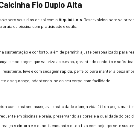
Calcinha Fio Duplo Alta
orto
para seus dias de sol com o
Biquíni Lola
. Desenvolvido para valoriza
a praia ou piscina com praticidade e estilo.
na sustentação e conforto, além de permitir ajuste personalizado para rea
ança e modelagem que valoriza as curvas, garantindo conforto e sofistica
al resistente, leve e com secagem rápida, perfeito para manter a peça imp
forto e segurança, adaptando-se ao seu corpo com facilidade.
ida com elastano assegura elasticidade e longa vida útil da peça, mant
frequente em piscinas e praia, preservando as cores e a qualidade do tecid
lo realça a cintura e o quadril, enquanto o top fixo com bojo garante sust