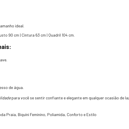
tamanho ideal.
sto 90 cm | Cintura 63 cm | Quadril 104 cm.
mais:
ave.
esso de água.
lidade
para você se sentir confiante e elegante em qualquer ocasião de la
oda Praia, Biquíni Feminino, Poliamida, Conforto e Estilo