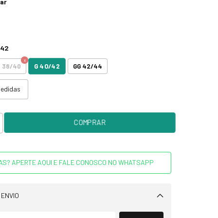
tar
/42
G 40/42
 38/40
GG 42/44
medidas
AS? APERTE AQUI E FALE CONOSCO NO WHATSAPP
 ENVIO
Alterar CEP