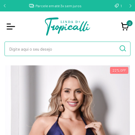
10% de desconto na primeira compra: Cupom BEMVINDA
0
22
%
OFF