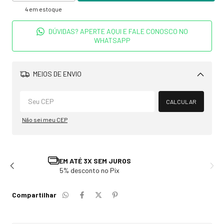
4
em estoque
DÚVIDAS? APERTE AQUI E FALE CONOSCO NO
WHATSAPP
MEIOS DE ENVIO
Alterar CEP
CALCULAR
Não sei meu CEP
TROCA E DEVOLUÇÃO
Solicite em até 7 dias após recebimento
Compartilhar