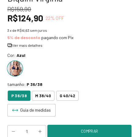
R$159,90
R$124,90
22
% OFF
3
x de
R$41,63
sem juros
5% de desconto
pagando com Pix
Ver mais detalhes
Cor:
Azul
tamanho:
P 36/38
P 36/38
M 38/40
G 40/42
Guia de medidas