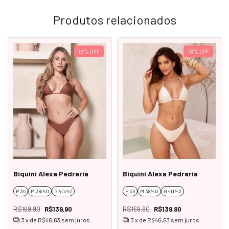
Produtos relacionados
18
%
OFF
18
%
OFF
Biquini Alexa Pedraria
Biquini Alexa Pedraria
P 36
M 38/40
G 40/42
P 36
M 38/40
G 40/42
R$169,90
R$139,90
R$169,90
R$139,90
3
x de
R$46,63
sem juros
3
x de
R$46,63
sem juros