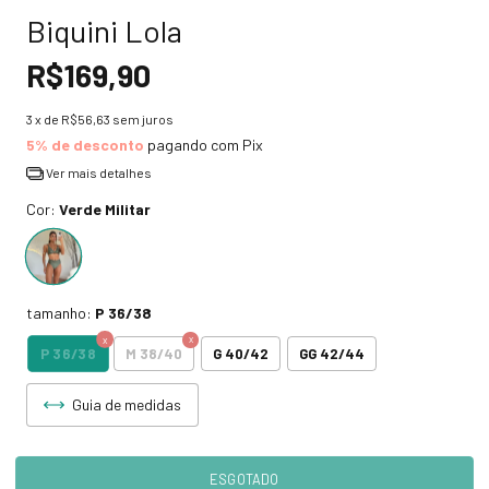
Biquini Lola
R$169,90
3
x de
R$56,63
sem juros
5% de desconto
pagando com Pix
Ver mais detalhes
Cor:
Verde Militar
tamanho:
P 36/38
P 36/38
M 38/40
G 40/42
GG 42/44
Guia de medidas