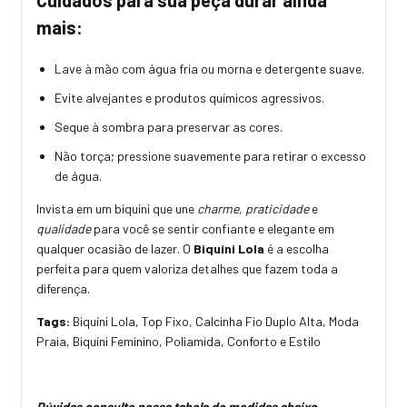
Cuidados para sua peça durar ainda
mais:
Lave à mão com água fria ou morna e detergente suave.
Evite alvejantes e produtos químicos agressivos.
Seque à sombra para preservar as cores.
Não torça; pressione suavemente para retirar o excesso
de água.
Invista em um biquíni que une
charme
,
praticidade
e
qualidade
para você se sentir confiante e elegante em
qualquer ocasião de lazer. O
Biquíni Lola
é a escolha
perfeita para quem valoriza detalhes que fazem toda a
diferença.
Tags:
Biquíni Lola, Top Fixo, Calcinha Fio Duplo Alta, Moda
Praia, Biquíni Feminino, Poliamida, Conforto e Estilo
Dúvidas consulte nossa tabela de medidas abaixo.