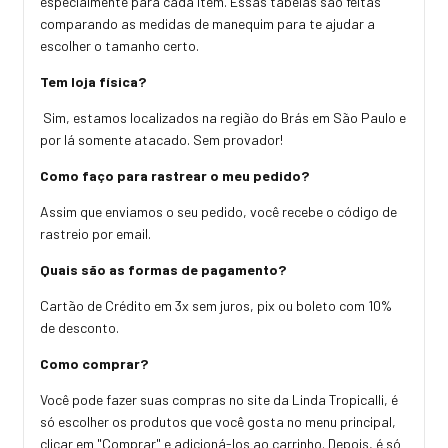
especialmente para cada item. Essas tabelas são feitas
comparando as medidas de manequim para te ajudar a
escolher o tamanho certo.
Tem loja física?
Sim, estamos localizados na região do Brás em São Paulo e
por lá somente atacado. Sem provador!
Como faço para rastrear o meu pedido?
Assim que enviamos o seu pedido, você recebe o código de
rastreio por email.
Quais são as formas de pagamento?
Cartão de Crédito em 3x sem juros, pix ou boleto com 10%
de desconto.
Como comprar?
Você pode fazer suas compras no site da Linda Tropicalli, é
só escolher os produtos que você gosta no menu principal,
clicar em "Comprar" e adicioná-los ao carrinho. Depois, é só