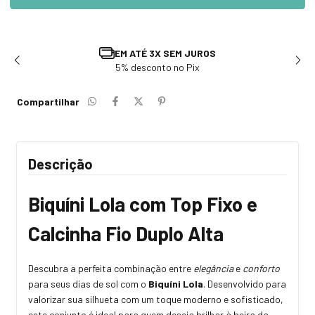
TROCA E DEVOLUÇÃO
Solicite em até 7 dias após recebimento
Compartilhar
Descrição
Biquíni Lola com Top Fixo e
Calcinha Fio Duplo Alta
Descubra a perfeita combinação entre
elegância
e
conforto
para seus dias de sol com o
Biquíni Lola
. Desenvolvido para
valorizar sua silhueta com um toque moderno e sofisticado,
este conjunto é ideal para quem deseja brilhar à beira da