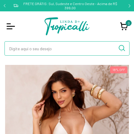
FRETE GRÁTIS: Sul, Sudeste e Centro Oeste - Acima de R$
399,00
0
18
%
OFF