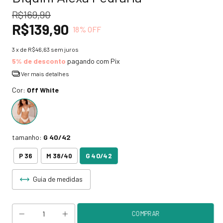
R$169,90
R$139,90
18
% OFF
3
x de
R$46,63
sem juros
5% de desconto
pagando com Pix
Ver mais detalhes
Cor:
Off White
tamanho:
G 40/42
G 40/42
P 36
M 38/40
Guia de medidas