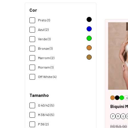
Cor
Preto (1)
Azul (2)
Verde (1)
Bronze (1)
Marrom (2)
Morram (1)
Off White (4)
Tamanho
+
G 40/42 (5)
Biquíni M
M 38/40 (5)
P
M
G
P 36 (2)
R$159,90