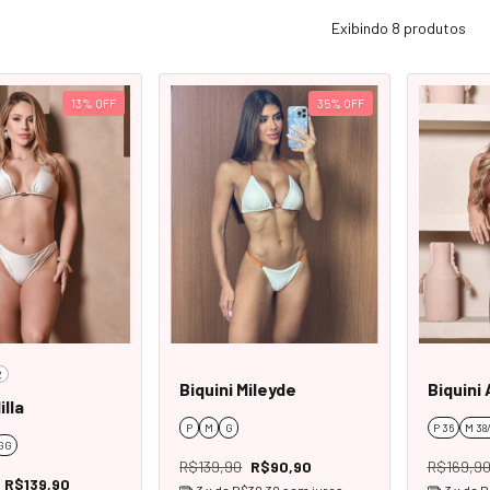
Exibindo 8 produtos
13
%
OFF
35
%
OFF
2
Biquini Mileyde
Biquini
illa
P
M
G
P 36
M 38
GG
R$139,90
R$90,90
R$169,9
R$139,90