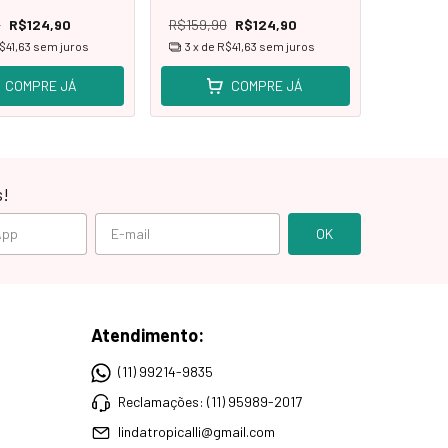
0
R$124,90
R$159,90
R$124,90
$41,63
sem juros
3
x de
R$41,63
sem juros
COMPRE JÁ
COMPRE JÁ
s!
Atendimento:
(11) 99214-9835
Reclamações: (11) 95989-2017
lindatropicalli@gmail.com