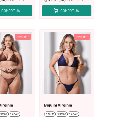
$46,63
sem juros
3
x de
R$46,63
sem juros
COMPRE JÁ
COMPRE JÁ
22
%
OFF
22
%
OFF
Virginia
Biquini Virginia
 38/40
G 40/42
P 36/38
M 38/40
G 40/42