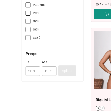
3
x de
R$
P 36/38 (3)
P (2)
M (3)
G (3)
GG (1)
Preço
De
Até
Aplicar
Biquini 
M
G