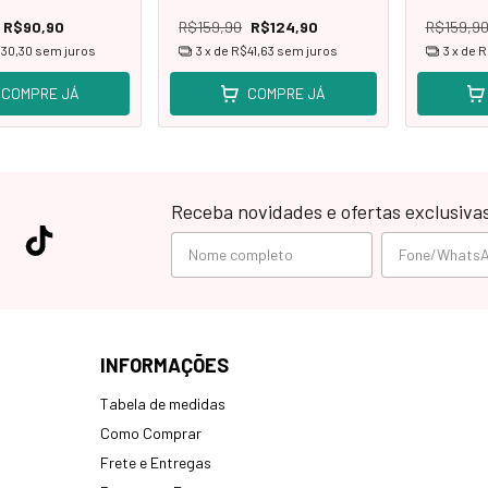
R$90,90
R$159,90
R$124,90
R$159,9
30,30
sem juros
3
x de
R$41,63
sem juros
3
x de
R
COMPRE JÁ
COMPRE JÁ
Receba novidades e ofertas exclusiva
INFORMAÇÕES
Tabela de medidas
Como Comprar
Frete e Entregas