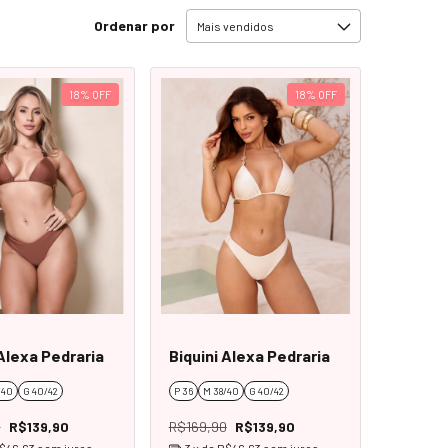
Ordenar por
18
%
OFF
18
%
OFF
 Alexa Pedraria
Biquini Alexa Pedraria
/40
G 40/42
P 36
M 38/40
G 40/42
0
R$139,90
R$169,90
R$139,90