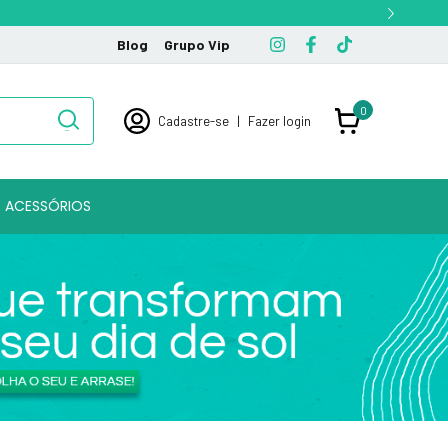
Blog
Grupo Vip
0
Cadastre-se
|
Fazer login
ACESSÓRIOS