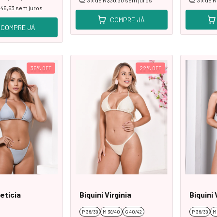
3
x de
R$30,30
sem juros
3
x de
R
46,63
sem juros
COMPRE JÁ
COMPRE JÁ
35
%
OFF
22
%
OFF
Leticia
Biquini Virginia
Biquini 
P 36/38
M 38/40
G 40/42
P 36/38
M