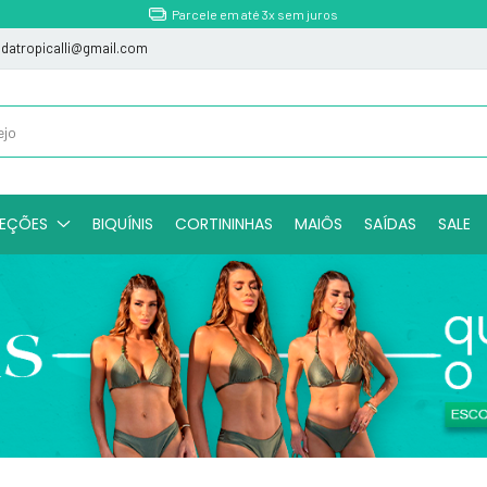
Parcele em até 3x sem juros
indatropicalli@gmail.com
EÇÕES
BIQUÍNIS
CORTININHAS
MAIÔS
SAÍDAS
SALE