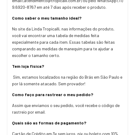
email (
atendimento@tropicalli.com.br
) ou pelo WhatsApp (11)
9.6920-8767 em até 7 dias após receber o produto.
Como saber o meu tamanho ideal?
No site da Linda Tropicalli, nas informações do produto,
você vai encontrar uma tabela de medidas feita
especialmente para cada item. Essas tabelas são feitas
comparando as medidas de manequim para te ajudar a
escolher o tamanho certo.
Tem loja física?
Sim, estamos localizados na região do Brás em São Paulo e
por lá somente atacado. Sem provador!
Como faço para rastrear o meu pedido?
Assim que enviamos o seu pedido, você recebe o código de
rastreio por email.
Quais são as formas de pagamento?
Cartão de Crédito em 3x sem juros, pix ou boleto com 10%