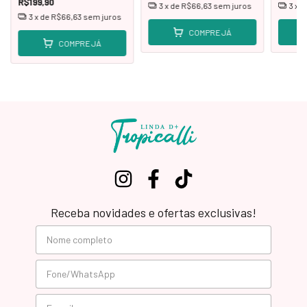
R$199,90
3
x de
R$66,63
sem juros
3
x 
3
x de
R$66,63
sem juros
COMPRE JÁ
COMPRE JÁ
Receba novidades e ofertas exclusivas!