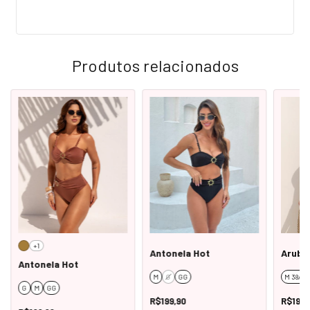
Produtos relacionados
+1
Antonela Hot
Aruba
Antonela Hot
M
G
GG
M 38/40
G
M
GG
R$199,90
R$199,