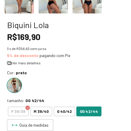
Biquini Lola
R$169,90
3
x de
R$56,63
sem juros
5% de desconto
pagando com Pix
Ver mais detalhes
Cor:
preto
tamanho:
GG 42/44
GG 42/44
P 36/38
M 38/40
G 40/42
Guia de medidas