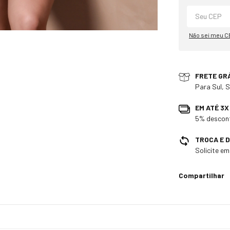
Não sei meu C
FRETE GR
Para Sul, 
EM ATÉ 3
5% descont
TROCA E 
Solicite e
Compartilhar