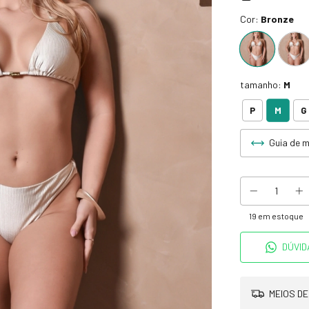
Cor:
Bronze
tamanho:
M
M
P
G
Guia de 
19
em estoque
DÚVID
MEIOS DE