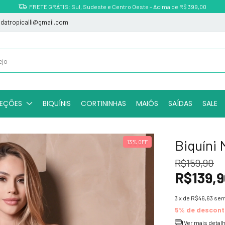
Parcele em até 3x sem juros
indatropicalli@gmail.com
EÇÕES
BIQUÍNIS
CORTININHAS
MAIÔS
SAÍDAS
SALE
Biquíni M
13
%
OFF
R$159,90
R$139,9
3
x de
R$46,63
sem
5% de descon
Ver mais detal