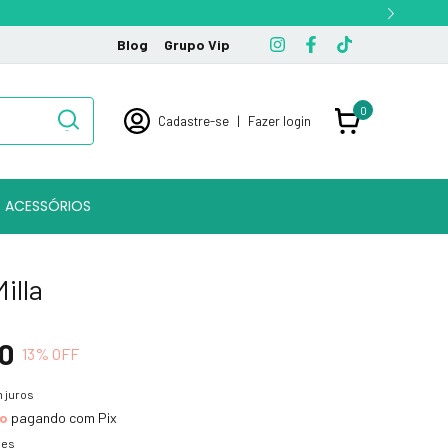
Blog
Grupo Vip
0
Cadastre-se
|
Fazer login
ACESSÓRIOS
illa
0
13
% OFF
 juros
to
pagando com Pix
hes