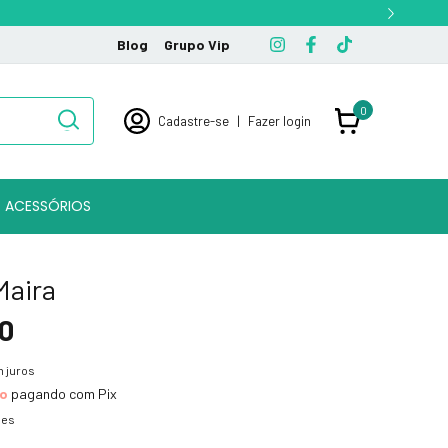
Blog
Grupo Vip
0
Cadastre-se
|
Fazer login
ACESSÓRIOS
Maira
0
 juros
to
pagando com Pix
hes