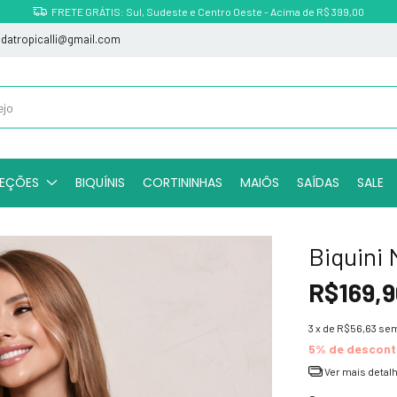
Parcele em até 3x sem juros
indatropicalli@gmail.com
EÇÕES
BIQUÍNIS
CORTININHAS
MAIÔS
SAÍDAS
SALE
Biquini 
R$169,9
3
x de
R$56,63
sem
5% de descon
Ver mais detal