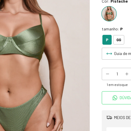
Cor:
Pistache
tamanho:
P
P
GG
Guia de 
1
em estoque
DÚVID
MEIOS DE