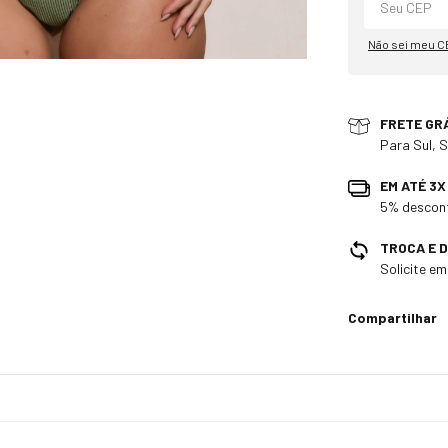
Não sei meu C
FRETE GR
Para Sul, 
EM ATÉ 3
5% descont
TROCA E 
Solicite e
Compartilhar