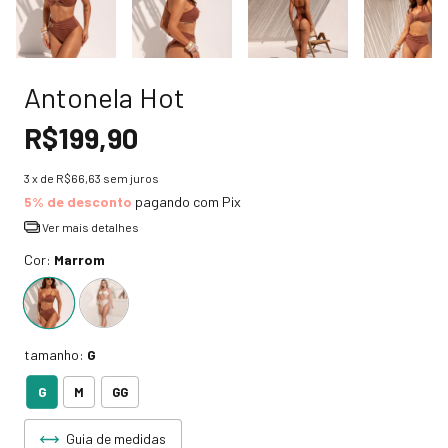
Antonela Hot
R$199,90
3
x de
R$66,63
sem juros
5% de desconto
pagando com Pix
Ver mais detalhes
Cor:
Marrom
tamanho:
G
G
M
GG
Guia de medidas