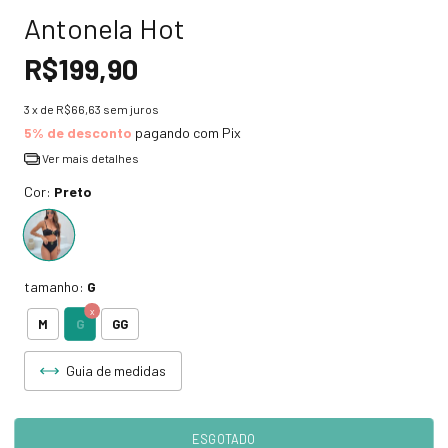
Antonela Hot
R$199,90
3
x de
R$66,63
sem juros
5% de desconto
pagando com Pix
Ver mais detalhes
Cor:
Preto
tamanho:
G
G
M
GG
Guia de medidas