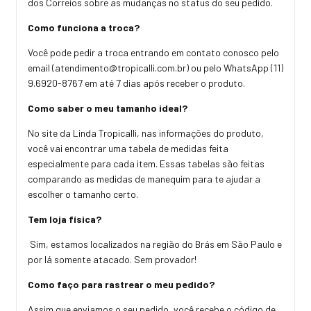
dos Correios sobre as mudanças no status do seu pedido.
Como funciona a troca?
Você pode pedir a troca entrando em contato conosco pelo
email (
atendimento@tropicalli.com.br
) ou pelo WhatsApp (11)
9.6920-8767 em até 7 dias após receber o produto.
Como saber o meu tamanho ideal?
No site da Linda Tropicalli, nas informações do produto,
você vai encontrar uma tabela de medidas feita
especialmente para cada item. Essas tabelas são feitas
comparando as medidas de manequim para te ajudar a
escolher o tamanho certo.
Tem loja física?
Sim, estamos localizados na região do Brás em São Paulo e
por lá somente atacado. Sem provador!
Como faço para rastrear o meu pedido?
Assim que enviamos o seu pedido, você recebe o código de