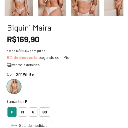
Biquini Maira
R$169,90
3
x de
R$56,63
sem juros
5% de desconto
pagando com Pix
Ver mais detalhes
Cor:
Off White
tamanho:
P
P
M
G
GG
Guia de medidas