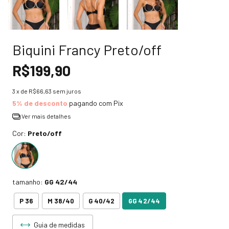
Biquini Francy Preto/off
R$199,90
3
x de
R$66,63
sem juros
5% de desconto
pagando com Pix
Ver mais detalhes
Cor:
Preto/off
tamanho:
GG 42/44
GG 42/44
P 36
M 38/40
G 40/42
Guia de medidas