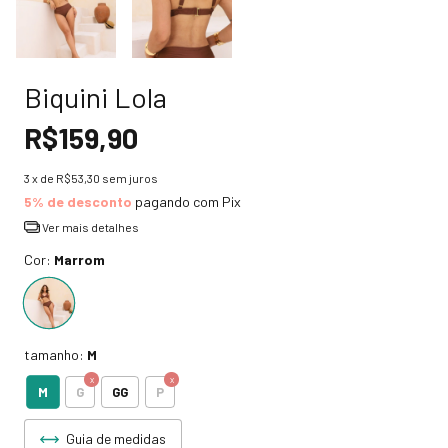
Biquini Lola
R$159,90
3
x de
R$53,30
sem juros
5% de desconto
pagando com Pix
Ver mais detalhes
Cor:
Marrom
tamanho:
M
M
G
GG
P
Guia de medidas