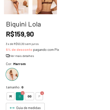
Biquini Lola
R$159,90
3
x de
R$53,30
sem juros
5% de desconto
pagando com Pix
Ver mais detalhes
Cor:
Marrom
tamanho:
G
G
M
GG
P
Guia de medidas