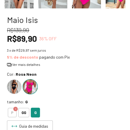
Maio Isis
R$139,90
R$89,90
36
% OFF
3
x de
R$29,97
sem juros
5% de desconto
pagando com Pix
Ver mais detalhes
Cor:
Rosa Neon
tamanho:
G
G
P
GG
Guia de medidas