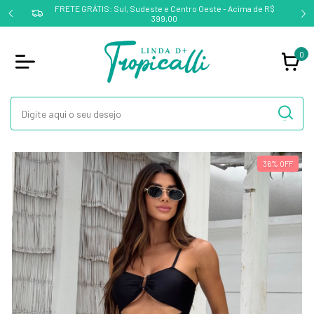
FRETE GRÁTIS: Sul, Sudeste e Centro Oeste - Acima de R$
399,00
0
36
%
OFF