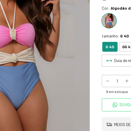
Cor:
Algodão 
tamanho:
G 40
G 40
GG 4
Guia de 
8
em estoque
DÚVID
MEIOS DE