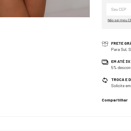
Não sei meu C
FRETE GR
Para Sul, 
EM ATÉ 3
5% descont
TROCA E 
Solicite e
Compartilhar