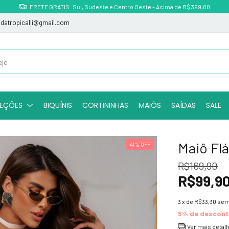
Parcele em até 3x sem juros
indatropicalli@gmail.com
EÇÕES
BIQUÍNIS
CORTININHAS
MAIÔS
SAÍDAS
SALE
Maiô Fl
41
%
OFF
R$169,90
R$99,9
3
x de
R$33,30
sem
5% de descon
Ver mais detal