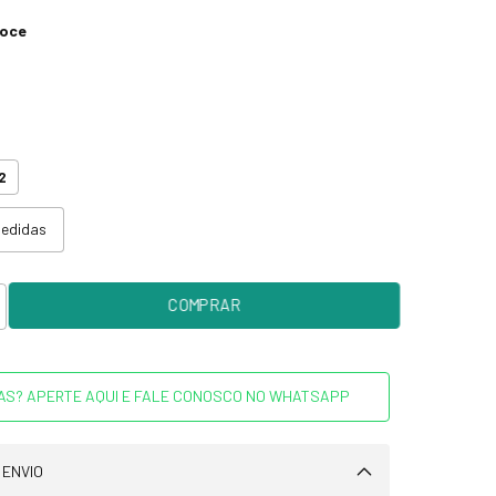
doce
2
medidas
AS? APERTE AQUI E FALE CONOSCO NO WHATSAPP
 ENVIO