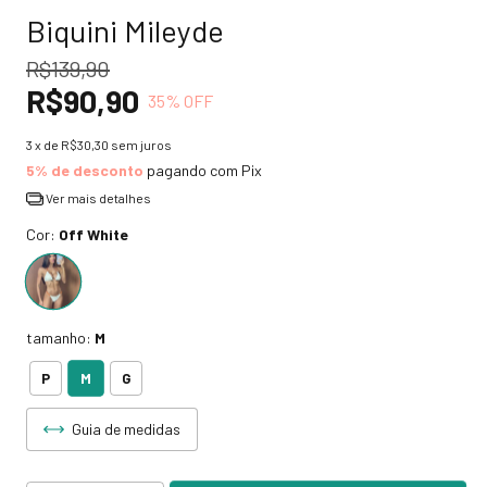
Biquini Mileyde
R$139,90
R$90,90
35
% OFF
3
x de
R$30,30
sem juros
5% de desconto
pagando com Pix
Ver mais detalhes
Cor:
Off White
tamanho:
M
M
P
G
Guia de medidas