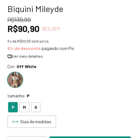
Biquini Mileyde
R$139,90
R$90,90
35
% OFF
3
x de
R$30,30
sem juros
5% de desconto
pagando com Pix
Ver mais detalhes
Cor:
Off White
tamanho:
P
P
M
G
Guia de medidas