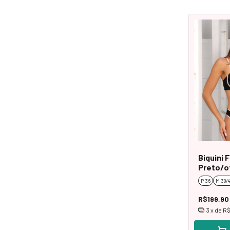
Biquini 
Preto/o
P 36
M 38/
R$199,90
3
x de
R$