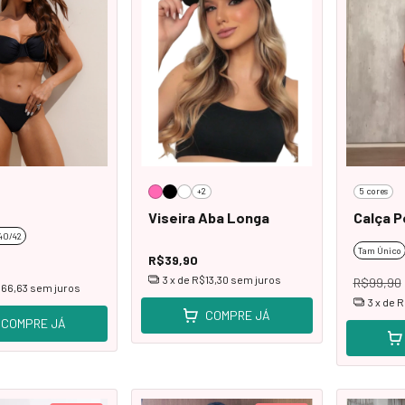
+2
5 cores
Viseira Aba Longa
Calça P
40/42
Tam Único
R$39,90
3
x de
R$13,30
sem juros
R$99,90
66,63
sem juros
3
x de
R
COMPRE JÁ
COMPRE JÁ