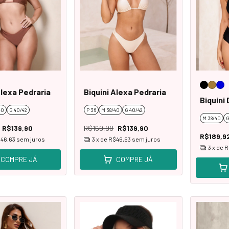
Alexa Pedraria
Biquini Alexa Pedraria
Biquini 
40
G 40/42
P 36
M 38/40
G 40/42
M 38/40
G
R$139,90
R$169,90
R$139,90
R$189,9
46,63
sem juros
3
x de
R$46,63
sem juros
3
x de
R
COMPRE JÁ
COMPRE JÁ