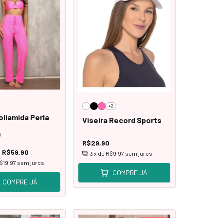
+2
oliamida Perla
Viseira Record Sports
R$29,90
R$59,90
3
x de
R$9,97
sem juros
$19,97
sem juros
COMPRE JÁ
COMPRE JÁ