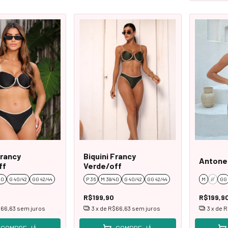
Francy
Biquini Francy
Antone
ff
Verde/off
40
G 40/42
GG 42/44
P 36
M 38/40
G 40/42
GG 42/44
M
G
GG
R$199,90
R$199,9
66,63
sem juros
3
x de
R$66,63
sem juros
3
x de
R