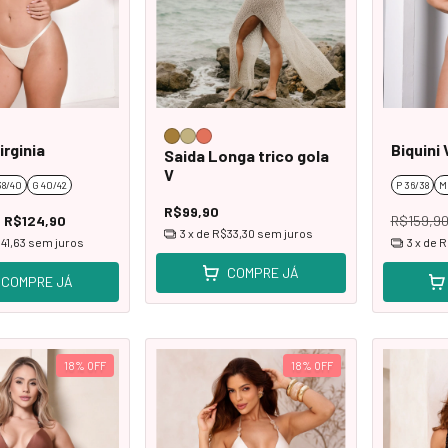
irginia
Biquini 
Saida Longa trico gola
V
38/40
G 40/42
P 36/38
M
R$99,90
R$124,90
R$159,9
3
x de
R$33,30
sem juros
41,63
sem juros
3
x de
R
COMPRE JÁ
COMPRE JÁ
18
%
OFF
18
%
OFF