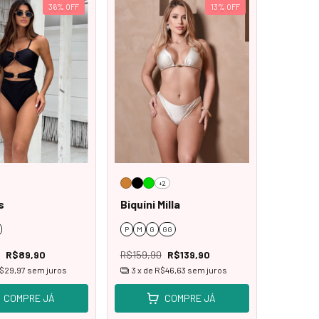
36
%
OFF
13
%
OFF
+2
s
Biquíni Milla
P
M
G
GG
R$89,90
R$159,90
R$139,90
$29,97
sem juros
3
x de
R$46,63
sem juros
COMPRE JÁ
COMPRE JÁ