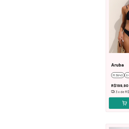
Aruba
M 38/40
G 
R$199,90
3
x de
R$