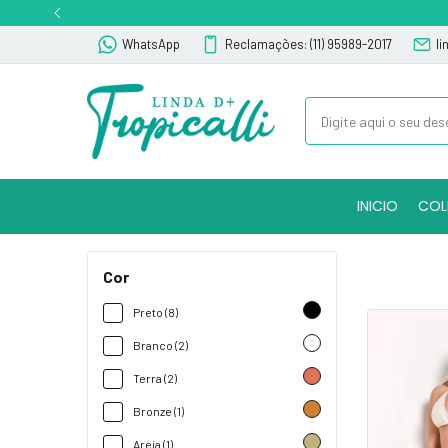
WhatsApp
Reclamações: (11) 95989-2017
l
INICIO
COL
Cor
Preto (8)
Branco (2)
Terra (2)
Bronze (1)
Areia (1)