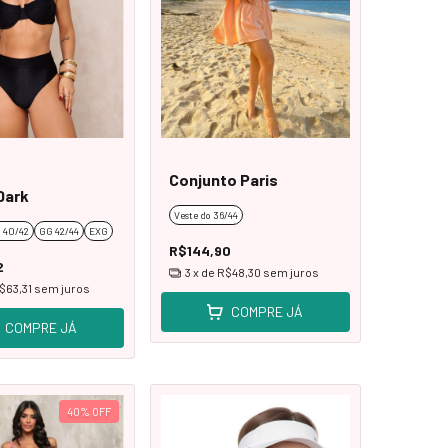
Conjunto Paris
Dark
Veste do 36/44
 40/42
GG 42/44
EXG
R$144,90
2
3
x de
R$48,30
sem juros
$63,31
sem juros
COMPRE JÁ
COMPRE JÁ
40
%
OFF