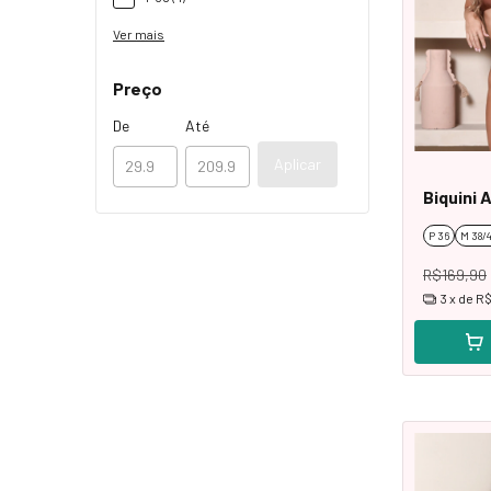
Ver mais
Preço
De
Até
Aplicar
Biquini 
P 36
M 38/
R$169,90
3
x de
R$