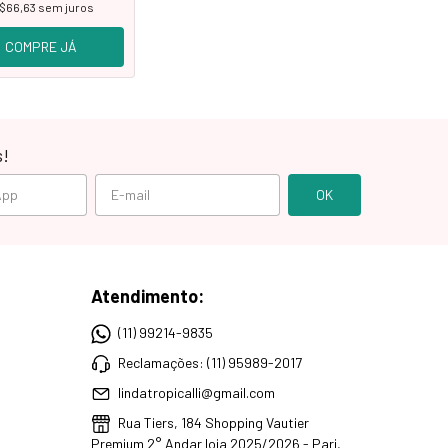
$66,63
sem juros
COMPRE JÁ
s!
Atendimento:
(11) 99214-9835
Reclamações: (11) 95989-2017
lindatropicalli@gmail.com
Rua Tiers, 184 Shopping Vautier
Premium 2° Andar loja 2025/2026 - Pari,