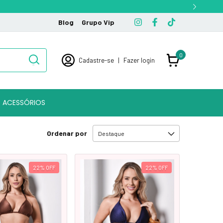
Blog
Grupo Vip
0
Cadastre-se
|
Fazer login
ACESSÓRIOS
Ordenar por
22
%
OFF
22
%
OFF