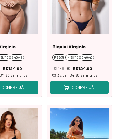
Virginia
Biquini Virginia
 38/40
G 40/42
P 36/38
M 38/40
G 40/42
0
R$124,90
R$159,90
R$124,90
$41,63
sem juros
3
x de
R$41,63
sem juros
COMPRE JÁ
COMPRE JÁ