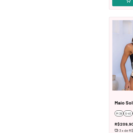
Maio Sol
M 38
G 40
R$209,9
3
x de
R$