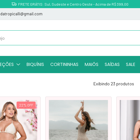
Parcele em até 3x sem juros
indatropicalli@gmail.com
EÇÕES
BIQUÍNIS
CORTININHAS
MAIÔS
SAÍDAS
SALE
Exibindo 23 produtos
22
%
OFF