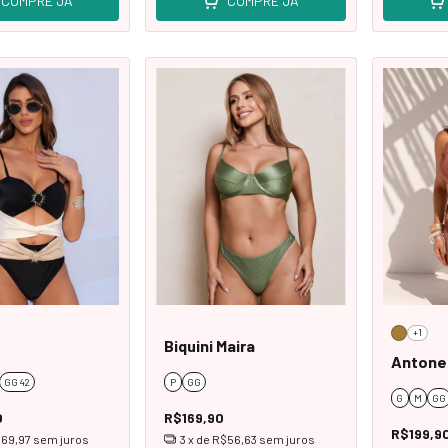
COMPRE JÁ
COMPRE JÁ
+1
Biquini Maira
Antone
GG 42
P
GG
G
M
GG
0
R$169,90
R$199,9
69,97
sem juros
3
x de
R$56,63
sem juros