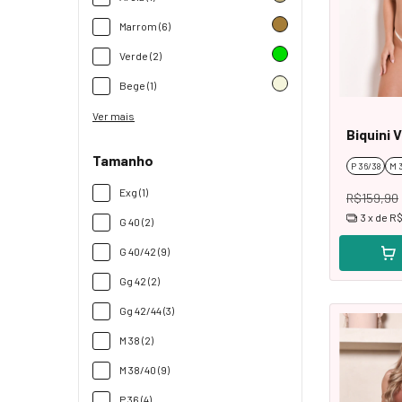
Marrom (6)
Verde (2)
Bege (1)
Ver mais
Biquini V
Tamanho
P 36/38
M 
Exg (1)
R$159,90
3
x de
R$
G 40 (2)
G 40/42 (9)
Gg 42 (2)
Gg 42/44 (3)
M 38 (2)
M 38/40 (9)
P 36 (4)