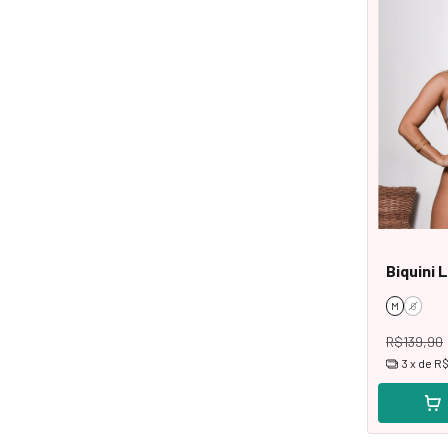
Biquini 
M
G
R$139,90
3
x de
R$