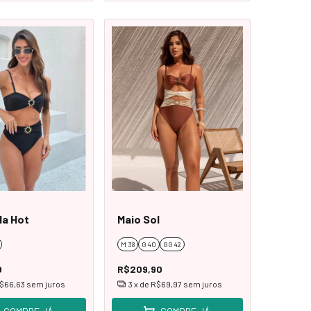
la Hot
Maio Sol
M 38
G 40
GG 42
0
R$209,90
$66,63
sem juros
3
x de
R$69,97
sem juros