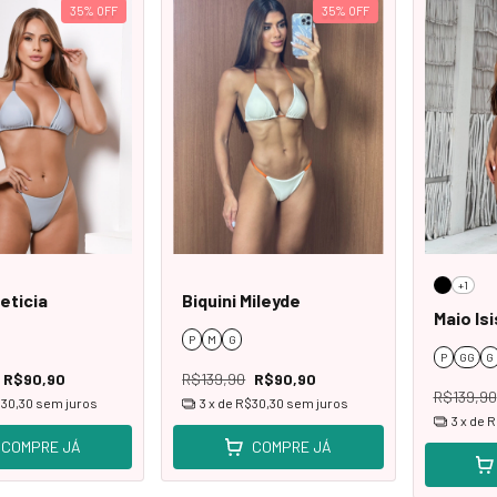
35
%
OFF
35
%
OFF
+1
Leticia
Biquini Mileyde
Maio Isi
P
M
G
P
GG
G
R$90,90
R$139,90
R$90,90
R$139,90
30,30
sem juros
3
x de
R$30,30
sem juros
3
x de
R
COMPRE JÁ
COMPRE JÁ